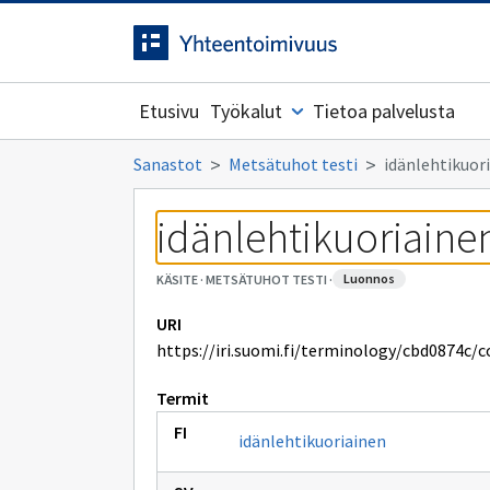
Siirrytty
Siirry suoraan sisältöön.
sivulle
Etusivu
Työkalut
Tietoa palvelusta
Sanastot
Metsätuhot testi
idänlehtikuor
idänlehtikuoriaine
luonnos
KÄSITE
·
METSÄTUHOT TESTI
·
URI
https://iri.suomi.fi/terminology/cbd0874c/
Termit
idänlehtikuoriainen