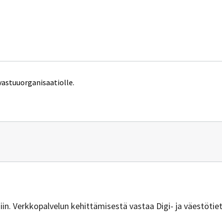
vastuuorganisaatiolle.
n
vuus@dvv.fi
isiin. Verkkopalvelun kehittämisestä vastaa Digi- ja väestötie