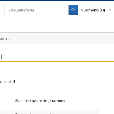
Tyhjennä
haku
Suomeksi (FI)
iainen
n
concept-4
Suositettava termi
,
Luonnos