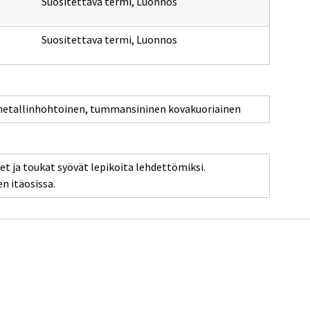
Suositettava termi
,
Luonnos
Suositettava termi
,
Luonnos
 metallinhohtoinen, tummansininen kovakuoriainen
et ja toukat syövät lepikoita lehdettömiksi.
n itäosissa.