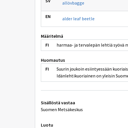
allövbagge
alder leaf beetle
Määritelmä
harmaa- ja tervalepän lehtiä syövä
Huomautus
Suurin joukoin esiintyessään kuoriais
Idänlehtikuoriainen on yleisin Suome
Tekniset
Sisällöstä vastaa
lisätiedot
Suomen Metsäkeskus
Luotu