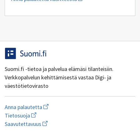
uuden
sähköpostin
kirjoitus
osoitteeseen
yhteentoimivuus@dvv.fi
Suomi.fi -tietoa ja palvelua elämäsi tilanteisiin.
Verkkopalvelun kehittämisestä vastaa Digi- ja
väestötietovirasto
Aloita
Anna palautetta
uuden
Avaa
Tietosuoja
sähköpostin
linkki
Avaa
kirjoitus
Saavutettavuus
uuteen
linkki
osoitteeseen
ikkunaan
uuteen
yhteentoimivuus@dvv.fi
wiki.dvv.fi/Tietosuojaseloste
1.0.0-44+g7ad1270
ikkunaan