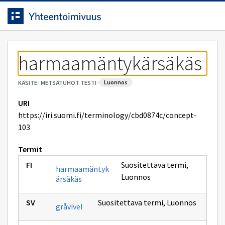
Siirrytty
Siirry suoraan sisältöön.
sivulle
harmaamäntykärsäkäs
luonnos
KÄSITE
·
METSÄTUHOT TESTI
·
URI
https://iri.suomi.fi/terminology/cbd0874c/concept-
103
Termit
Suositettava termi
,
harmaamäntyk
Luonnos
ärsäkäs
Suositettava termi
,
Luonnos
gråvivel