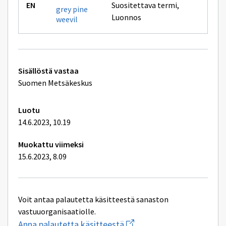
Suositettava termi
,
grey pine
Luonnos
weevil
Tekniset
Sisällöstä vastaa
lisätiedot
Suomen Metsäkeskus
Luotu
14.6.2023, 10.19
Muokattu viimeksi
15.6.2023, 8.09
Voit antaa palautetta käsitteestä sanaston
vastuuorganisaatiolle.
Aloita
Anna palautetta käsitteestä