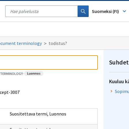
Tyhjennä
haku
Suomeksi (FI)
document terminology
todistus?
Suhdet
luonnos
T TERMINOLOGY
·
Kuuluu k
Sopimu
ncept-3007
Suositettava termi
,
Luonnos