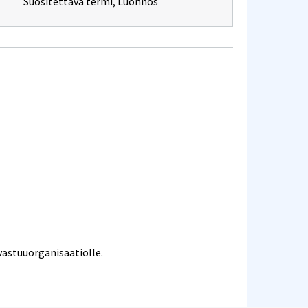
Suositettava termi
,
Luonnos
vastuuorganisaatiolle.