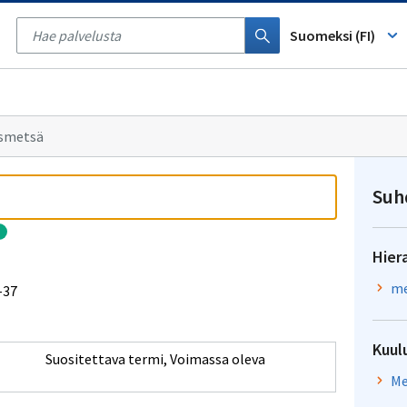
Tyhjennä
haku
Suomeksi (FI)
smetsä
Suh
Hier
me
-37
Kuul
Suositettava termi
,
Voimassa oleva
Me