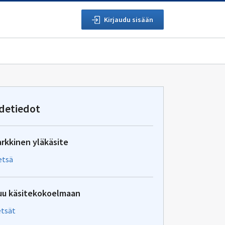
Kirjaudu sisään
detiedot
arkkinen yläkäsite
tsä
uu käsitekokoelmaan
tsät