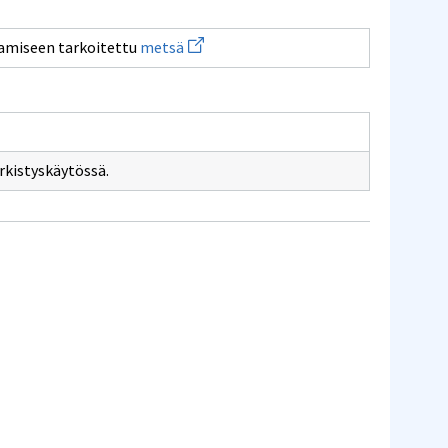
Avaa
tamiseen tarkoitettu
metsä
uuden
ikkunan
sivulle
metsä
kistyskäytössä.