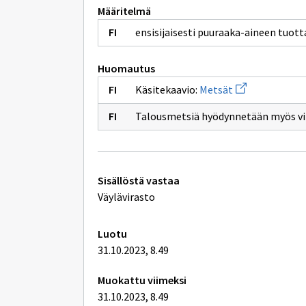
Määritelmä
ensisijaisesti puuraaka-aineen tuot
Huomautus
Avaa
Käsitekaavio:
Metsät
uuden
ikkunan
Talousmetsiä hyödynnetään myös vir
sivulle
Metsät
Tekniset
Sisällöstä vastaa
lisätiedot
Väylävirasto
Luotu
31.10.2023, 8.49
Muokattu viimeksi
31.10.2023, 8.49