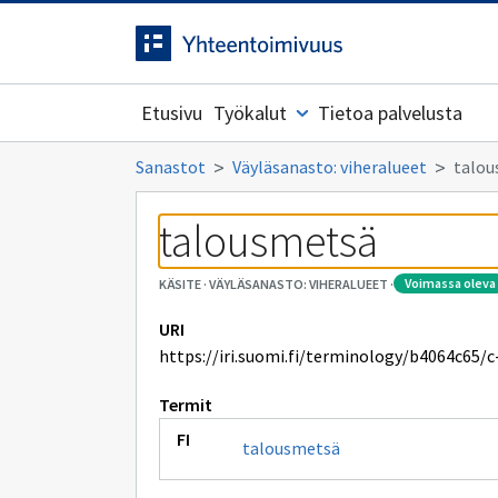
Siirrytty
Siirry suoraan sisältöön.
sivulle
Etusivu
Työkalut
Tietoa palvelusta
Sanastot
Väyläsanasto: viheralueet
talou
talousmetsä
voimassa oleva
KÄSITE
·
VÄYLÄSANASTO: VIHERALUEET
·
URI
https://iri.suomi.fi/terminology/b4064c65/c
Termit
talousmetsä