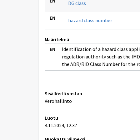
DG class
hazard class number
Määritelmä
Identification of a hazard class app
regulation authority such as the I
the ADR/RID Class Number for the r
Tekniset
Sisällöstä vastaa
lisätiedot
Verohallinto
Luotu
4.11.2024, 12.37
Muokattu viimeksi