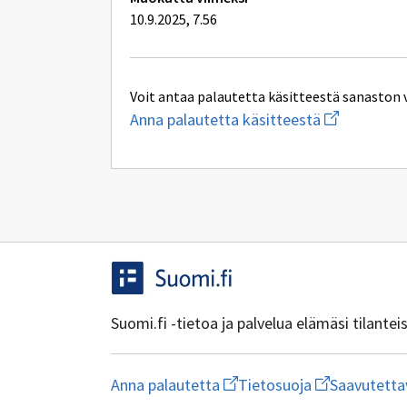
10.9.2025, 7.56
Voit antaa palautetta käsitteestä sanaston 
Aloita
Anna palautetta käsitteestä
uuden
sähköpostin
kirjoitus
osoitteesee
yhteentoimi
Suomi.fi -tietoa ja palvelua elämäsi tilante
Aloita
Avaa
Anna palautetta
Tietosuoja
Saavutetta
uuden
linkki