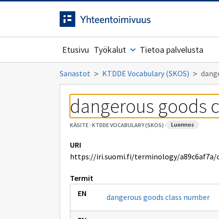
Siirrytty
Siirry suoraan sisältöön.
sivulle
Etusivu
Työkalut
Tietoa palvelusta
Sanastot
KTDDE Vocabulary (SKOS)
dang
dangerous goods 
luonnos
KÄSITE
·
KTDDE VOCABULARY (SKOS)
·
URI
https://iri.suomi.fi/terminology/a89c6af7a
Termit
dangerous goods class number