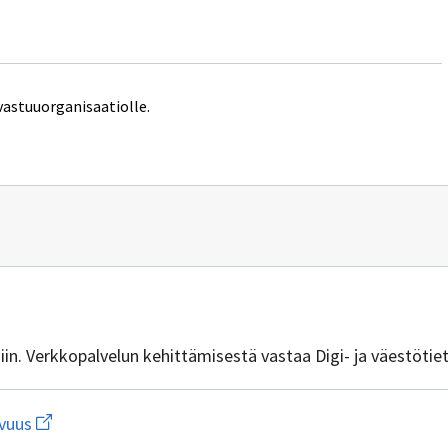
vastuuorganisaatiolle.
n
vuus@dvv.fi
isiin. Verkkopalvelun kehittämisestä vastaa Digi- ja väestötie
Avaa
vuus
linkki