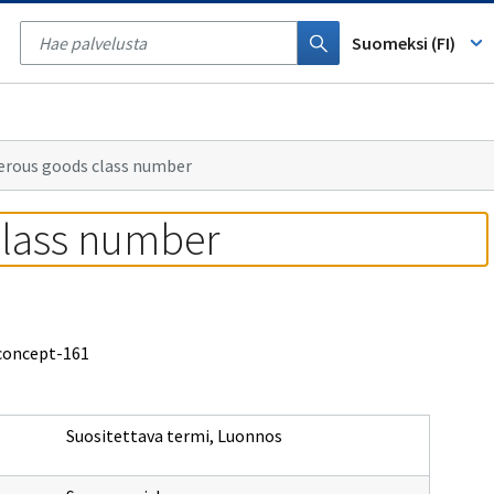
Tyhjennä
haku
Suomeksi (FI)
erous goods class number
class number
/concept-161
Suositettava termi
,
Luonnos