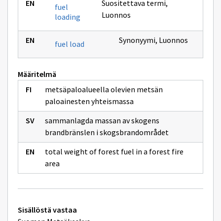
Suositettava termi
,
fuel
Luonnos
loading
Synonyymi
,
Luonnos
fuel load
Määritelmä
metsäpaloalueella olevien metsän
paloainesten yhteismassa
sammanlagda massan av skogens
brandbränslen i skogsbrandområdet
total weight of forest fuel in a forest fire
area
Tekniset
Sisällöstä vastaa