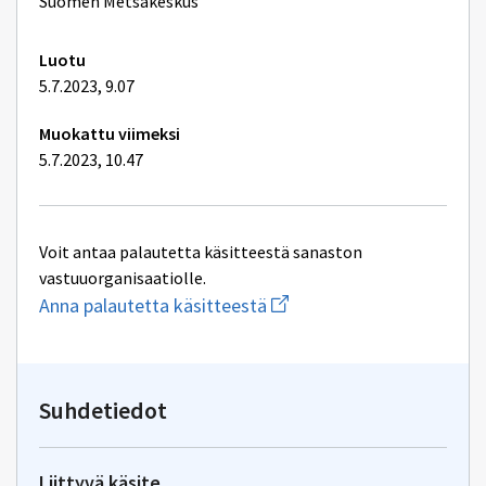
lisätiedot
Suomen Metsäkeskus
Luotu
5.7.2023, 9.07
Muokattu viimeksi
5.7.2023, 10.47
Voit antaa palautetta käsitteestä sanaston
vastuuorganisaatiolle.
Aloita
Anna palautetta käsitteestä
uuden
sähköpostin
kirjoitus
osoitteeseen
yhteentoimivuus@dvv.fi
Suhdetiedot
Liittyvä käsite