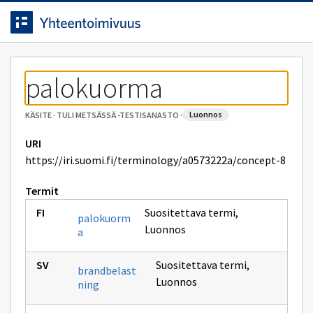
Siirrytty
Siirry suoraan sisältöön.
sivulle
palokuorma
luonnos
KÄSITE
·
TULI METSÄSSÄ -TESTISANASTO
·
URI
https://iri.suomi.fi/terminology/a0573222a/concept-8
Termit
Suositettava termi
,
palokuorm
Luonnos
a
Suositettava termi
,
brandbelast
Luonnos
ning